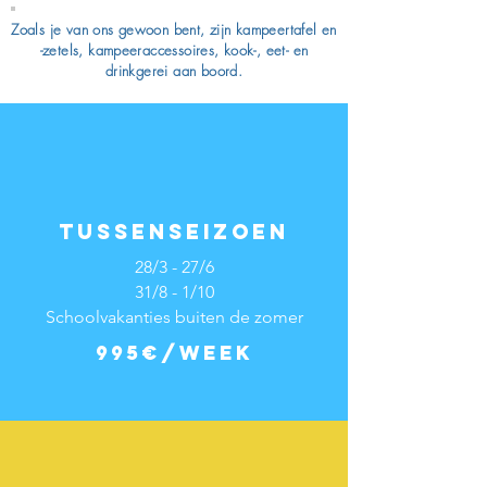
Zoals je van ons gewoon bent, zijn kampeertafel en
-zetels, kampeeraccessoires, kook-, eet- en
drinkgerei aan boord.
TUSSENSEIZOEN
28/3 - 27/6
31/8 - 1/10
Schoolvakanties buiten de zomer
995€/week